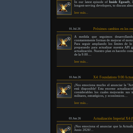
In our latest episode of
Inside Egosoft
, 
longest-serving developers, to discuss alm
leer más...
Próximos cambios en los re
01.Jul.26
A medida que seguimos desarrolland
constantemente formas de mejorar el motor
Para seguir ampliando los límites de l
preparando para actualizar nuestra API 
actualización. Nuestro plan es hacerlo com
de la 9.00....
leer más...
X4: Foundations 9.00 Actual
10.Jun.26
¡Nos emociona mucho el anunciar la "Act
está disponible! Esta enorme actualizac
considerables los cuales mejorarán sus i
militares, estratégicos, y económicos....
leer más...
Actualización Imperial X4 (
03.Jun.26
¡Nos emociona el anunciar que la Actuali
Junio 2026!...