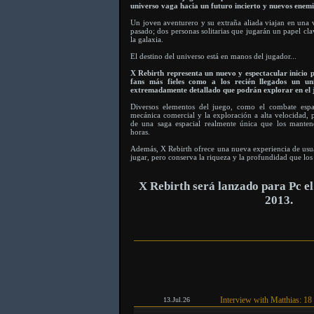
universo vaga hacia un futuro incierto y nuevos enem
Un joven aventurero y su extraña aliada viajan en una 
pasado; dos personas solitarias que jugarán un papel cl
la galaxia.
El destino del universo está en manos del jugador...
X Rebirth representa un nuevo y espectacular inicio p
fans más fieles como a los recién llegados un un
extremadamente detallado que podrán explorar en el 
Diversos elementos del juego, como el combate espac
mecánica comercial y la exploración a alta velocidad, p
de una saga espacial realmente única que los mante
horas.
Además, X Rebirth ofrece una nueva experiencia de usu
jugar, pero conserva la riqueza y la profundidad que los
X Rebirth será lanzado para Pc e
2013.
Interview with Matthias: 18
13.Jul.26