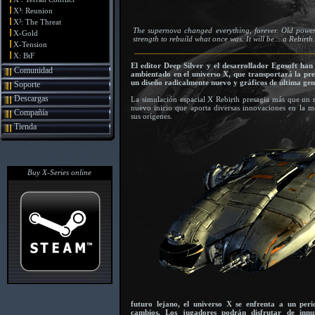
X³: Reunion
X²: The Threat
The supernova changed everything, forever. Old powers 
X-Gold
strength to rebuild what once was. It will be... a Rebirth.
X-Tension
X: BtF
El editor Deep Silver y el desarrollador Egosoft ha
Comunidad
ambientado en el universo X, que transportará la pr
un diseño radicalmente nuevo y gráficos de última gen
Soporte
Descargas
La simulación espacial X Rebirth presagia más que un n
nuevo inicio que aporta diversas innovaciones en la 
Compañía
sus orígenes.
Tienda
Buy X-Series online
futuro lejano, el universo X se enfrenta a un peri
cambios. Los jugadores podrán disfrutar de innu