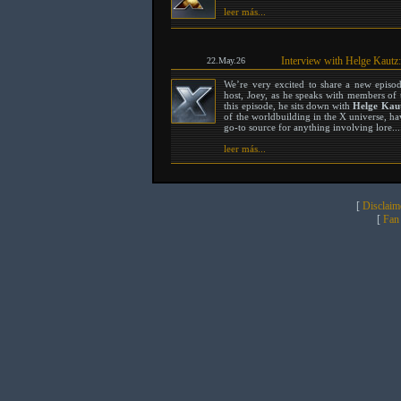
leer más...
Interview with Helge Kautz
22.May.26
We’re very excited to share a new episo
host, Joey, as he speaks with members of 
this episode, he sits down with
Helge Kau
of the worldbuilding in the X universe, ha
go-to source for anything involving lore...
leer más...
[
Disclaim
[
Fan 