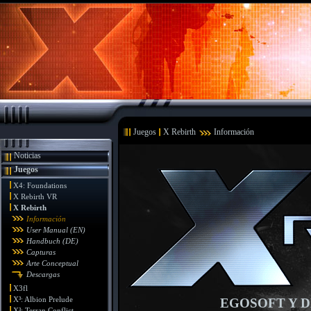
Juegos
X Rebirth
Información
Noticias
Juegos
X4: Foundations
X Rebirth VR
X Rebirth
Información
User Manual (EN)
Handbuch (DE)
Capturas
Arte Conceptual
Descargas
X3fl
X³: Albion Prelude
EGOSOFT Y D
X³: Terran Conflict