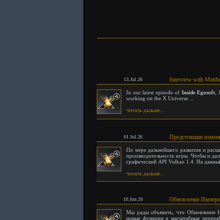
Interview with Matthi
13.Jul.26
In our latest episode of
Inside Egosoft
,
working on the X Universe....
читать дальше...
Предстоящие измене
01.Jul.26
По мере дальнейшего развития и рас
производительность игры. Чтобы и да
графический API Vulkan 1.4. На данны
читать дальше...
Обновление Империи
10.Jun.26
Мы рады объявить, что Обновление И
новые функции и масштабные перераб