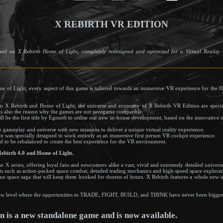
X REBIRTH VR EDITION
ed on X Rebirth Home of Light, completely redesigned and optimised for a Virtual Reality
e of Light, every aspect of this game is tailored towards an immersive VR experience for the 
n X Rebirth and Home of Light, the universe and economy of X Rebirth VR Edition are specia
s is also the reason why the games are not savegame compatible.
 be the first title by Egosoft to utilise our new in-house development, based on the innovative 
 gameplay and universe with new missions to deliver a unique virtual reality experience.
n was specially designed to work entirely as an immersive first person VR cockpit experience.
d to be rebalanced to create the best experience for the VR environment.
 Rebirth 4.0 and Home of Light.
e X series, offering loyal fans and newcomers alike a vast, vivid and extremely detailed univers
 such as action-packed space combat, detailed trading mechanics and high-speed space explorat
nique space saga that will keep them hooked for dozens of hours. X Rebirth features a whole new 
new level where the opportunities to TRADE, FIGHT, BUILD, and THINK have never been bigger
n is a new standalone game and is now available.