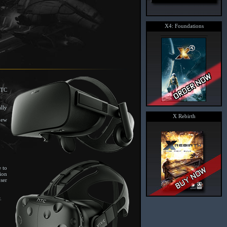
X4: Foundations
HTC
lly
X Rebirth
new
e to
ion
user
.