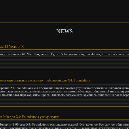
NEWS
as: 18 Years of X
 Joey sits down with
Matthias
, one of Egosoft's longest-serving developers, to discuss almost t
ния минимальных системных требований для X4: Foundations
ширения X4: Foundations мы постоянно ищем способы улучшить собственный игровой дви
льше расширять возможности нашего движка, в одном из будущих обновлений мы планируем
й момент этот переход запланирован как часть следующего крупного обновления после верси
 9.00 для X4: Foundations уже доступно!
мперии 9.00 для X4: Foundations официально вышло! Это крупное бесплатное обновлен
отки, улучшающие взаимодействие с вашей империей - в военном, стратегическом и эк