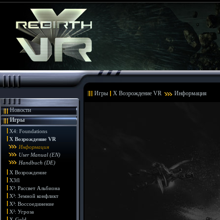
Игры
X Возрождение VR
Информация
Новости
Игры
X4: Foundations
X Возрождение VR
Информация
User Manual (EN)
Handbuch (DE)
X Возрождение
X3fl
X³: Рассвет Альбиона
X³: Земной конфликт
X³: Воссоединение
X²: Угроза
X-Gold