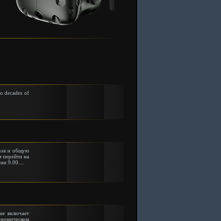
wo decades of
жок и общую
 перейти на
и 9.00....
ие включает
ономическом