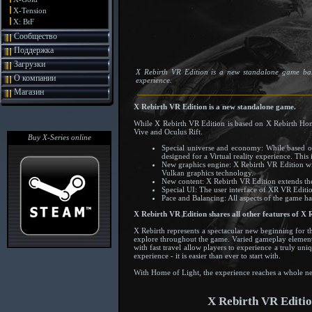
X-Tension
X: BtF
Сообщество
Поддержка
Загрузки
X Rebirth VR Edition is a new standalone game bas
О компании
experience.
Магазин
X Rebirth VR Edition is a new standalone game.
While X Rebirth VR Edition is based on X Rebirth Hom
Vive and Oculus Rift.
Buy X-Series online
Special universe and economy: While based o
designed for a Virtual reality experience. Thi
New graphics engine: X Rebirth VR Edition will
Vulkan graphics technology.
New content: X Rebirth VR Edition extends the
Special UI: The user interface of XR VR Editio
Pace and Balancing: All aspects of the game ha
X Rebirth VR Edition shares all other features of X
X Rebirth represents a spectacular new beginning for th
explore throughout the game. Varied gameplay elements
with fast travel allow players to experience a truly u
experience - it is easier than ever to start with.
With Home of Light, the experience reaches a whole 
X Rebirth VR Editio